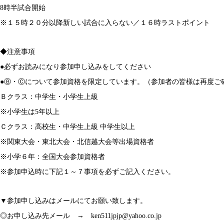
8時半試合開始
※１５時２０分以降新しい試合に入らない／１６時ラストポイント
◆注意事項
●必ずお読みになり参加申し込みをしてください
●Ⓑ・Ⓒについて参加資格を限定しています。（参加者の皆様は再度ご
Ｂクラス：中学生・小学生上級
※小学生は5年以上
Ｃクラス：高校生・中学生上級 中学生以上
※関東大会・東北大会・北信越大会等出場資格者
※小学６年：全国大会参加資格者
※参加申込時に下記１～７事項を必ずご記入ください。
▼参加申し込みはメールにてお願い致します。
◎お申し込み先メール → ken511jpjp@yahoo.co.jp