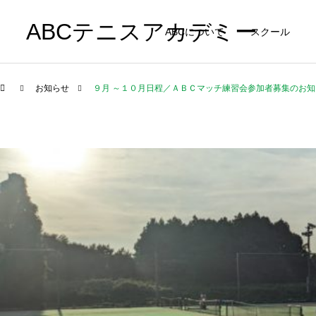
ABCテニスアカデミー
ABCについて
スクール
お知らせ
９月 ～１０月日程／ＡＢＣマッチ練習会参加者募集のお知