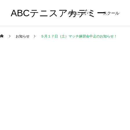
ABCテニスアカデミー
ABCについて
スクール
お知らせ
５月１７日（土）マッチ練習会中止のお知らせ！