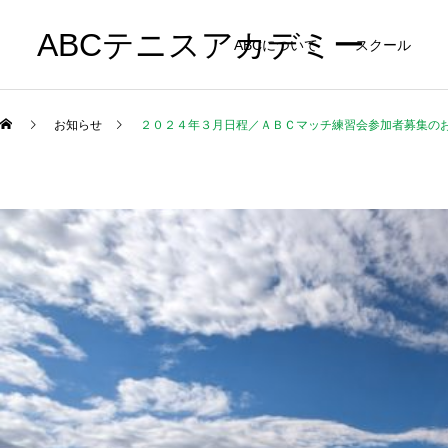
ABCテニスアカデミー
ABCについて
スクール
お知らせ
２０２４年３月日程／ＡＢＣマッチ練習会参加者募集の