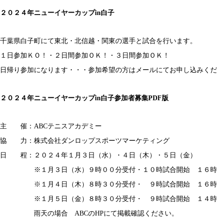
２０２４年ニューイヤーカップin白子
千葉県白子町にて東北・北信越・関東の選手と試合を行います。
１日参加ＫＯ！・２日間参加ＯＫ！・３日間参加ＯＫ！
日帰り参加になります・・・参加希望の方はメールにてお申し込みくだ
２０２４年ニューイヤーカップin白子参加者募集PDF版
主 催：ABCテニスアカデミー
協 力：株式会社ダンロップスポーツマーケティング
日 程：２０２４年１月３日（水）・４日（木）・５日（金）
※１月３日（水）９時００分受付・１０時試合開始 １６時
※１月４日（木）８時３０分受付・ ９時試合開始 １６時
※１月５日（金）８時３０分受付・ ９時試合開始 １４時
雨天の場合 ABCのHPにて掲載確認ください。