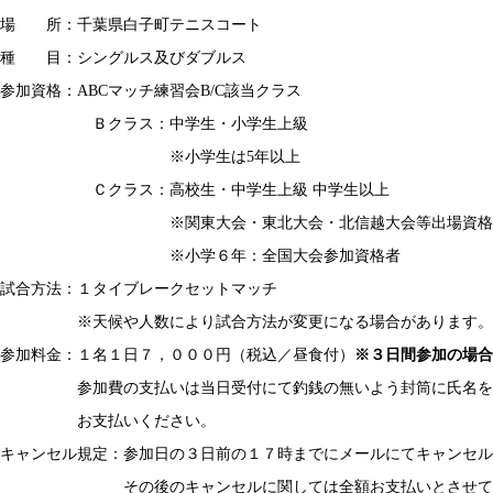
場 所：千葉県白子町テニスコート
種 目：シングルス及びダブルス
参加資格：ABCマッチ練習会B/C該当クラス
Ｂクラス：中学生・小学生上級
※小学生は5年以上
Ｃクラス：高校生・中学生上級 中学生以上
※関東大会・東北大会・北信越大会等出場資格
※小学６年：全国大会参加資格者
試合方法：１タイブレークセットマッチ
※天候や人数により試合方法が変更になる場合があります。
参加料金：１名１日７，０００円（税込／昼食付）
※３日間参加の場合
参加費の支払いは当日受付にて釣銭の無いよう封筒に氏名を
お支払いください。
キャンセル規定：参加日の３日前の１７時までにメールにてキャンセ
その後のキャンセルに関しては全額お支払いとさせてい