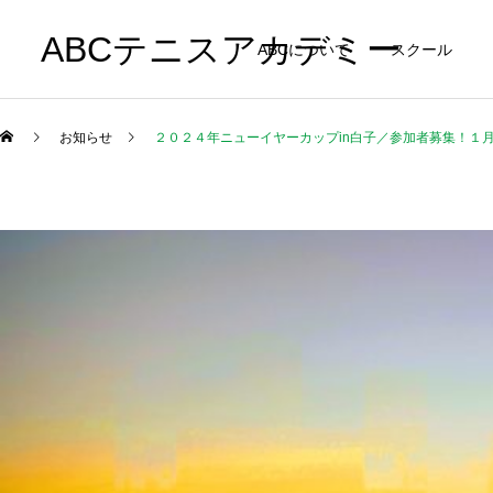
ABCテニスアカデミー
ABCについて
スクール
お知らせ
２０２４年ニューイヤーカップin白子／参加者募集！１