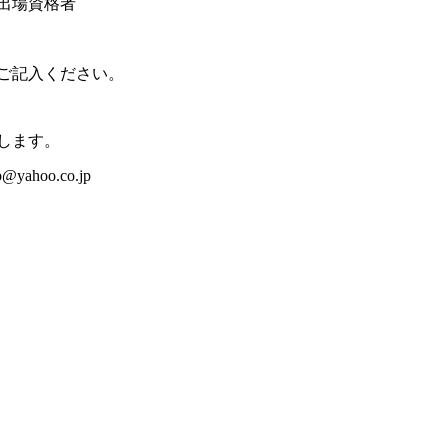
出場資格者
ご記入ください。
します。
hoo.co.jp