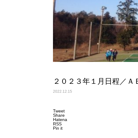
２０２３年１月日程／Ａ
2022.12.15
Tweet
Share
Hatena
RSS
Pin it