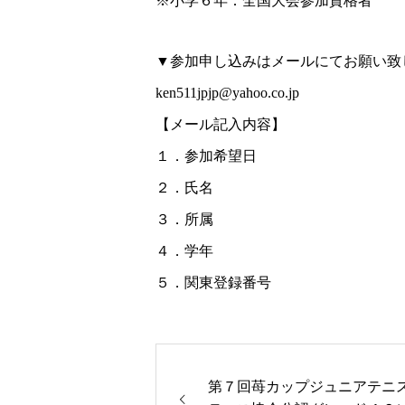
※小学６年：全国大会参加資格者
▼参加申し込みはメールにてお願い致
ken511jpjp@yahoo.co.jp
【メール記入内容】
１．参加希望日
２．氏名
３．所属
４．学年
５．関東登録番号
第７回苺カップジュニアテニス