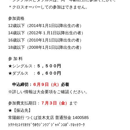
＊クロスオーバーしての参加はできません。
参加資格
12歳以下（2014年1月1日以降出生の者）
14歳以下（2012年１月1日以降出生の者）
16歳以下（2010年1月1日以降出生の者）
18歳以下（2008年1月1日以降出生の者）
参 加 料
★シングルス：
５，５００円
★ダブルス ：
６，６００円
申込締切：
６月９日（火）
必着
※詳しい情報は大会要項をご確認ください。
参加費支払期日：
７月３日（金）
まで
★【振込先】
常陽銀行 つくば並木支店 普通預金 1400585
ﾄｸﾃｲﾋｴｲﾘｶﾂﾄﾞｳﾎｳｼﾞﾝﾗﾌﾞｼﾞｬﾊﾟﾝｽﾎﾟ-ﾂﾈｯﾄﾜｰｸ