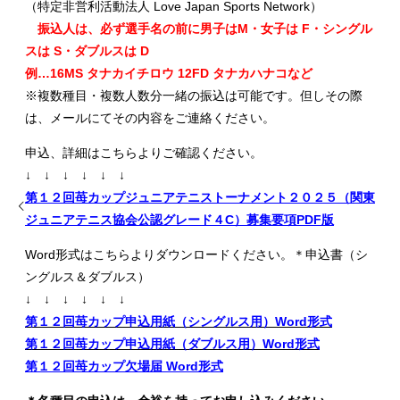
（特定非営利活動法人 Love Japan Sports Network）
振込人は、必ず選手名の前に男子はM・女子は F・シングル
スは S・ダブルスは D
例…16MS タナカイチロウ 12FD タナカハナコなど
※複数種目・複数人数分一緒の振込は可能です。但しその際
は、メールにてその内容をご連絡ください。
申込、詳細はこちらよりご確認ください。
↓ ↓ ↓ ↓ ↓ ↓
第１２回苺カップジュニアテニストーナメント２０２５（関東
ジュニアテニス協会公認グレード４C）募集要項PDF版
Word形式はこちらよりダウンロードください。＊申込書（シ
ングルス＆ダブルス）
↓ ↓ ↓ ↓ ↓ ↓
第１２回苺カップ申込用紙（シングルス用）Word形式
第１２回苺カップ申込用紙（ダブルス用）Word形式
第１２回苺カップ欠場届 Word形式